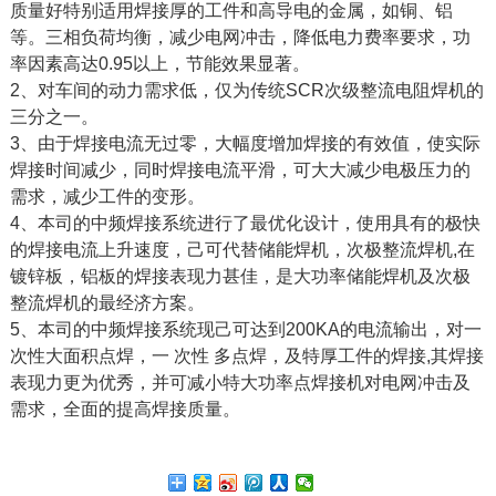
质量好特别适用焊接厚的工件和高导电的金属，如铜、铝
等。三相负荷均衡，减少电网冲击，降低电力费率要求，功
率因素高达0.95以上，节能效果显著。
2、对车间的动力需求低，仅为传统SCR次级整流电阻焊机的
三分之一。
3、
由于焊接电流无过零，大幅度增加焊接的有效值，使实际
焊接时间减少，同时焊接电流平滑，可大大减少电极压力的
需求，减少工件的变形。
4、
本司的中频焊接系统进行了最优化设计，使用具有的极快
的焊接电流上升速度，己可代替储能焊机，次极整流焊机,在
镀锌板，铝板的焊接表现力甚佳，是大功率储能焊机及次极
整流焊机的最经济方案。
5、
本司的中频焊接系统现己可达到200KA的电流输出，对一
次性大面积点焊，一 次性 多点焊，及特厚工件的焊接,其焊接
表现力更为优秀，并可减小特大功率点焊接机对电网冲击及
需求，全面的提高焊接质量。