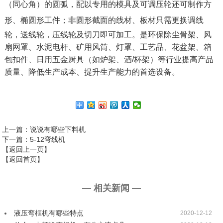
（同心角）的圆弧，配以专用的模具及可调压轮还可制作方
形、椭圆形工件；非圆形截面的线材、板材只需更
换调线
轮，送线轮，压线轮及切刀即可加工。是环保除尘骨架、风
扇网罩、水泥电杆、矿用风筒、灯罩、工艺品、花盆架、箱
包扣件、日用五金厨具（如炉架、酒/
杯架）等行业提高产品
质量、降低生产成本、提升生产能力的首选设备。
上一篇
：说说有哪些下料机
下一篇
：5-12弯线机
【返回上一页】
【返回首页】
— 相关新闻 —
液压弯框机有哪些特点
2020-12-12