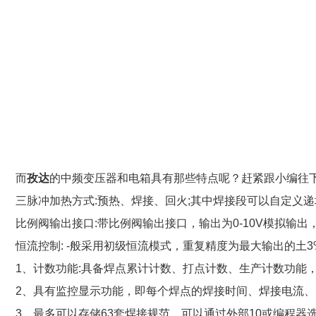
而
孜达
的中频变压器和
电箱具有那些特点呢？赶紧跟小编往
三脉冲加热方式:预热、焊接、回火;其中焊接段可以自定义
比例阀输出接口:带比例阀输出接口，输出为0-10V模拟输
恒流控制: -般采用初级恒流模式，重复精度为最大输出的土
1、计数功能:具备焊点累计计数、打点计数、生产计数功能
2、具有监控显示功能，即每个焊点的焊接时间、焊接电流
3、最多可以存储63套焊接规范，可以通过外部10或编程器